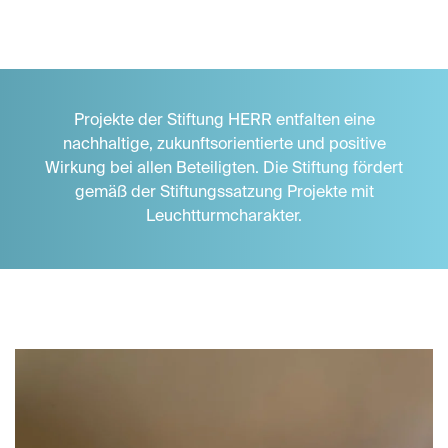
Projekte der Stiftung HERR entfalten eine
nachhaltige, zukunftsorientierte und positive
Wirkung bei allen Beteiligten. Die Stiftung fördert
gemäß der Stiftungssatzung Projekte mit
Leuchtturmcharakter.