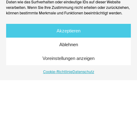
Daten wie das Surfverhalten oder eindeutige IDs auf dieser Website
bezahlbaren Wohnraum in Europa
verarbeiten. Wenn Sie Ihre Zustimmung nicht erteilen oder zurückziehen,
können bestimmte Merkmale und Funktionen beeinträchtigt werden.
Begegnungen
Akzeptieren
Stiftung HERR fördert mit einer Studienreise nach
Ablehnen
Paris das studentische Projekt der Professur für
Immobilienmanagement
Voreinstellungen anzeigen
Cookie-Richtlinie
Datenschutz
Mehr erfahren