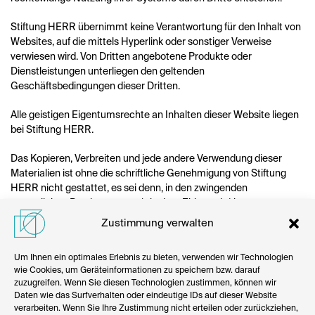
Stiftung HERR übernimmt keine Verantwortung für den Inhalt von
Websites, auf die mittels Hyperlink oder sonstiger Verweise
verwiesen wird. Von Dritten angebotene Produkte oder
Dienstleistungen unterliegen den geltenden
Geschäftsbedingungen dieser Dritten.
Alle geistigen Eigentumsrechte an Inhalten dieser Website liegen
bei Stiftung HERR.
Das Kopieren, Verbreiten und jede andere Verwendung dieser
Materialien ist ohne die schriftliche Genehmigung von Stiftung
HERR nicht gestattet, es sei denn, in den zwingenden
gesetzlichen Bestimmungen (wie dem Zitierrecht) ist etwas
anderes vorgesehen, sofern der Inhalt nichts anderes bestimmt.
Zustimmung verwalten
Wenn Sie Fragen oder Probleme mit der Erreichbarkeit der
Um Ihnen ein optimales Erlebnis zu bieten, verwenden wir Technologien
Website haben, zögern Sie bitte nicht, uns zu kontaktieren.
wie Cookies, um Geräteinformationen zu speichern bzw. darauf
zuzugreifen. Wenn Sie diesen Technologien zustimmen, können wir
Daten wie das Surfverhalten oder eindeutige IDs auf dieser Website
verarbeiten. Wenn Sie Ihre Zustimmung nicht erteilen oder zurückziehen,